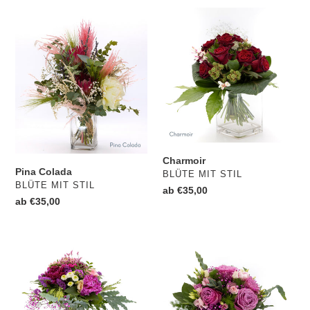
Pina
Charmoir
Colada
Charmoir
Pina Colada
VERKÄUFER
BLÜTE MIT STIL
VERKÄUFER
BLÜTE MIT STIL
Normaler
ab €35,00
Normaler
ab €35,00
Preis
Preis
Herzensmensch
Viel
Glück!