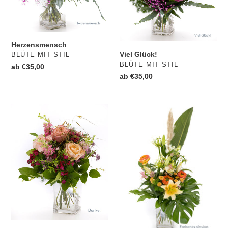
Herzensmensch
Viel Glück!
VERKÄUFER
BLÜTE MIT STIL
VERKÄUFER
BLÜTE MIT STIL
Normaler
ab €35,00
Normaler
ab €35,00
Preis
Preis
Danke!
Farbenexplosion