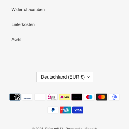
Widerruf ausüben
Lieferkosten
AGB
L
Deutschland (EUR €)
A
N
D
Zahlungsmethoden
/
R
E
G
I
O