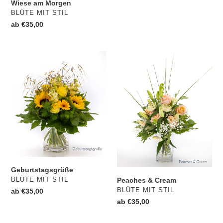
Wiese am Morgen
Preis
VERKÄUFER
BLÜTE MIT STIL
Normaler
ab €35,00
Preis
Geburtstagsgrüße
Peaches
&
Cream
Geburtstagsgrüße
VERKÄUFER
BLÜTE MIT STIL
Peaches & Cream
VERKÄUFER
BLÜTE MIT STIL
Normaler
ab €35,00
Preis
Normaler
ab €35,00
Preis