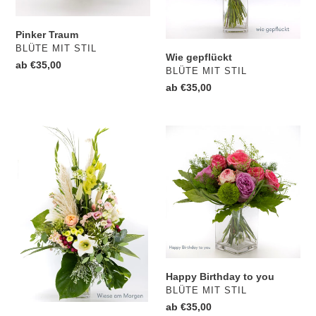
:
Pinker Traum
VERKÄUFER
BLÜTE MIT STIL
Wie gepflückt
Normaler
ab €35,00
VERKÄUFER
BLÜTE MIT STIL
Preis
Normaler
ab €35,00
Preis
Wiese
Happy
am
Birthday
Morgen
to
you
Happy Birthday to you
VERKÄUFER
BLÜTE MIT STIL
Normaler
ab €35,00