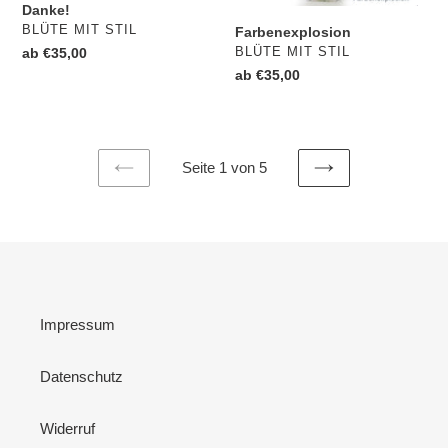
Danke!
VERKÄUFER
BLÜTE MIT STIL
Farbenexplosion
VERKÄUFER
BLÜTE MIT STIL
Normaler
ab €35,00
Preis
Normaler
ab €35,00
Preis
Seite 1 von 5
VORHERIGE
NÄCHSTE
SEITE
SEITE
Impressum
Datenschutz
Widerruf