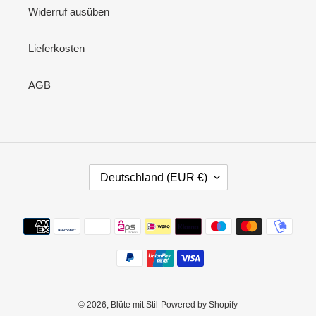
Widerruf ausüben
Lieferkosten
AGB
L
Deutschland (EUR €)
A
N
D
Zahlungsmethoden
/
R
E
G
I
O
© 2026,
Blüte mit Stil
Powered by Shopify