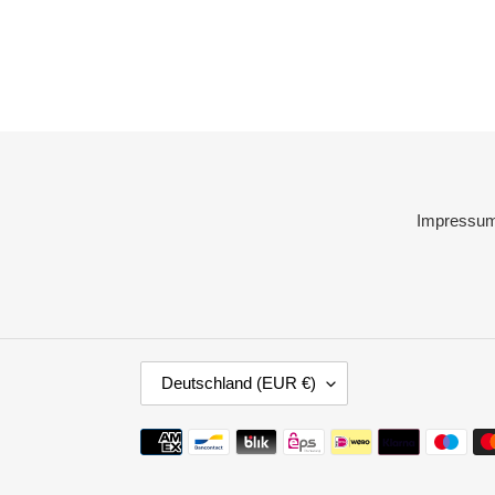
Impressu
L
Deutschland (EUR €)
A
N
Zahlungsmethoden
D
/